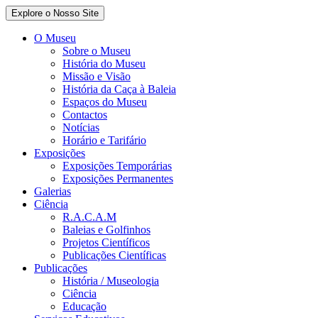
Explore o Nosso Site
O Museu
Sobre o Museu
História do Museu
Missão e Visão
História da Caça à Baleia
Espaços do Museu
Contactos
Notícias
Horário e Tarifário
Exposições
Exposições Temporárias
Exposições Permanentes
Galerias
Ciência
R.A.C.A.M
Baleias e Golfinhos
Projetos Científicos
Publicações Científicas
Publicações
História / Museologia
Ciência
Educação